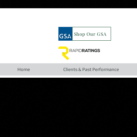
google19b98827cc63cca6.html
Shop Our GSA
Home
Clients & Past Performance