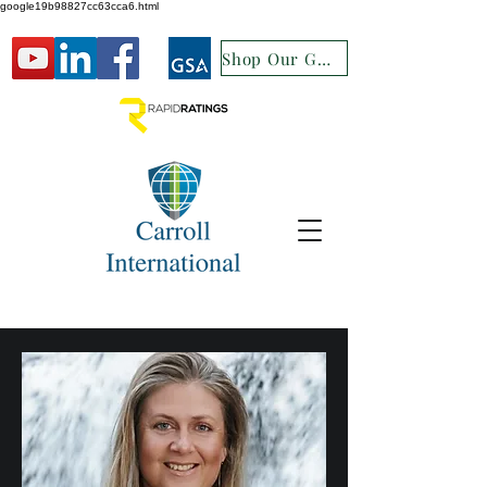
google19b98827cc63cca6.html
Shop Our GSA