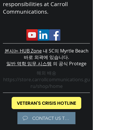
responsibilities at Carroll
Communications.
본사는 HUB Zone
내 SC의 Myrtle Beach
바로 외곽에 있습니다.
일반 역학 임무 시스템
의 공식 Protege
해외 배송
https://store.carrollcommunications.gu
ru/shop/home
VETERAN'S CRISIS HOTLINE
CONTACT US TODAY!